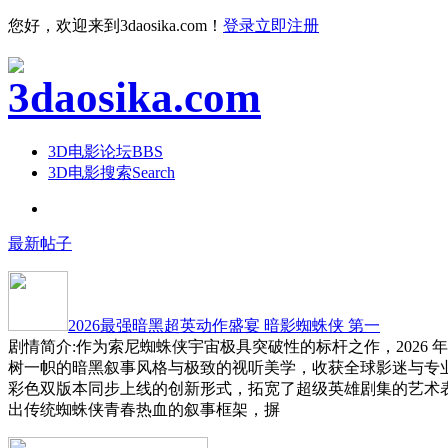
您好，欢迎来到3daosika.com！
登录
立即注册
3D电影论坛
BBS
3D电影搜索
Search
最新帖子
2026最强暗黑超英动作盛宴 暗影蜘蛛侠 第一
剧情简介:作为索尼蜘蛛侠宇宙极具突破性的标杆之作，2026 
树一帜的暗黑叙事风格与极致的视听美学，收获全球影迷与专
彩色双版本同步上线的创新形式，拓宽了超级英雄剧集的艺术
出传统蜘蛛侠青春热血的叙事框架，摒