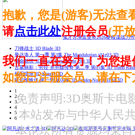
抱歉，您是(游客)无法查
请
点击此处
注册会员
(开
鬼才导演盖里奇2026硬核谍战力作 
刀锋战士 3D Blade 3D
曼达洛人 第一季 第3集 The Mandalorian s01e03 3D
我们一直在努力！为您提
夺命航班 3D Black Box: Flight 298 3D
古墓丽影：劳拉·克劳馥传奇 第二季 第05集 3D Tomb Raider: The
如您已注册会员，请在下
残阳猎杀 3D Sunray 3D
暗影蜘蛛侠 第一季 第04集 3D Spider-Noir s01e04 3D
1
免责声明:3D奥斯卡
2
3
4
本站发布与中华人民
5
6
本论坛所有资源均来自