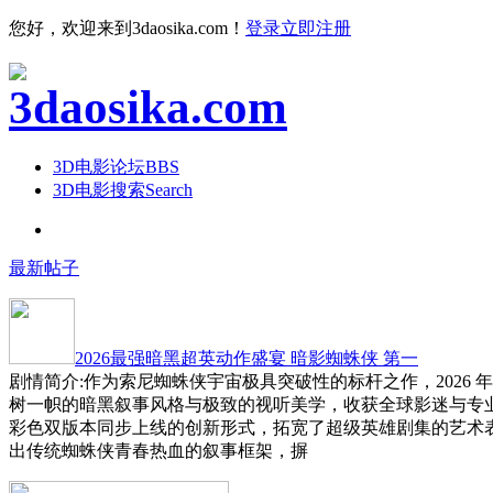
您好，欢迎来到3daosika.com！
登录
立即注册
3D电影论坛
BBS
3D电影搜索
Search
最新帖子
2026最强暗黑超英动作盛宴 暗影蜘蛛侠 第一
剧情简介:作为索尼蜘蛛侠宇宙极具突破性的标杆之作，2026 
树一帜的暗黑叙事风格与极致的视听美学，收获全球影迷与专
彩色双版本同步上线的创新形式，拓宽了超级英雄剧集的艺术
出传统蜘蛛侠青春热血的叙事框架，摒