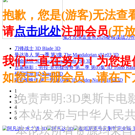
抱歉，您是(游客)无法查
请
点击此处
注册会员
(开
鬼才导演盖里奇2026硬核谍战力作 
刀锋战士 3D Blade 3D
曼达洛人 第一季 第3集 The Mandalorian s01e03 3D
我们一直在努力！为您提
夺命航班 3D Black Box: Flight 298 3D
古墓丽影：劳拉·克劳馥传奇 第二季 第05集 3D Tomb Raider: The
如您已注册会员，请在下
残阳猎杀 3D Sunray 3D
暗影蜘蛛侠 第一季 第04集 3D Spider-Noir s01e04 3D
1
免责声明:3D奥斯卡
2
3
4
本站发布与中华人民
5
6
本论坛所有资源均来自