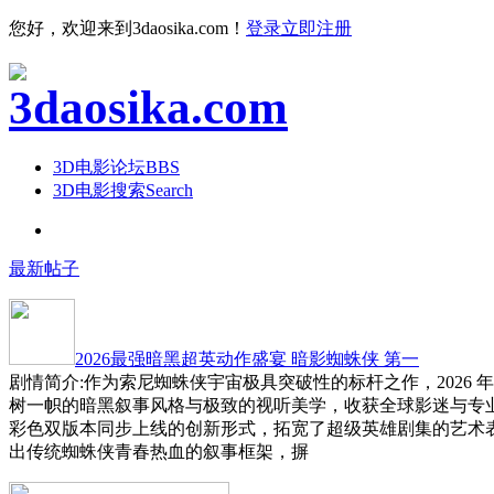
您好，欢迎来到3daosika.com！
登录
立即注册
3D电影论坛
BBS
3D电影搜索
Search
最新帖子
2026最强暗黑超英动作盛宴 暗影蜘蛛侠 第一
剧情简介:作为索尼蜘蛛侠宇宙极具突破性的标杆之作，2026 
树一帜的暗黑叙事风格与极致的视听美学，收获全球影迷与专
彩色双版本同步上线的创新形式，拓宽了超级英雄剧集的艺术
出传统蜘蛛侠青春热血的叙事框架，摒