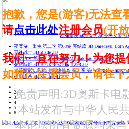
抱歉，您是(游客)无法查
请
点击此处
注册会员
(开
欧洲禁映 马斯克力荐 公民义警 3D
夜魔侠：重生 第二季 第08集 完结篇 3D Daredevil: Born Agai
刀锋战士 3D Blade 3D
我们一直在努力！为您提
曼达洛人 第一季 第3集 The Mandalorian s01e03 3D
夺命航班 3D Black Box: Flight 298 3D
如您已注册会员，请在下
古墓丽影：劳拉·克劳馥传奇 第二季 第05集 3D Tomb Raider: The
残阳猎杀 3D Sunray 3D
1
免责声明:3D奥斯卡
2
3
4
本站发布与中华人民
5
6
本论坛所有资源均来自