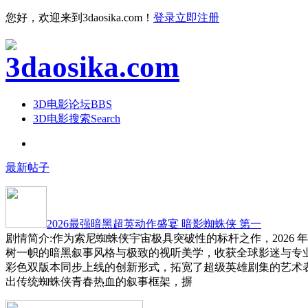
您好，欢迎来到3daosika.com！
登录
立即注册
3D电影论坛
BBS
3D电影搜索
Search
最新帖子
2026最强暗黑超英动作盛宴 暗影蜘蛛侠 第一
剧情简介:作为索尼蜘蛛侠宇宙极具突破性的标杆之作，2026 
树一帜的暗黑叙事风格与极致的视听美学，收获全球影迷与专
彩色双版本同步上线的创新形式，拓宽了超级英雄剧集的艺术
出传统蜘蛛侠青春热血的叙事框架，摒