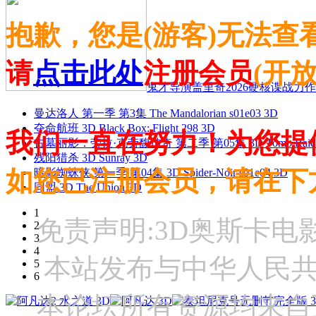
抱歉，您是(游客)无法查
请
点击此处
注册会员
(开
鬼才导演盖里奇2026硬核谍战力作 
曼达洛人 第一季 第3集 The Mandalorian s01e03 3D
夺命航班 3D Black Box: Flight 298 3D
我们一直在努力！为您提
古墓丽影：劳拉·克劳馥传奇 第二季 第05集 3D Tomb Raider: The
残阳猎杀 3D Sunray 3D
如您已注册会员，请在下
暗影蜘蛛侠 第一季 第04集 3D Spider-Noir s01e04 3D
同盟 3D The Union 3D
1
免责声明:3D奥斯卡
2
3
4
本站发布与中华人民
5
6
本论坛所有资源均来自