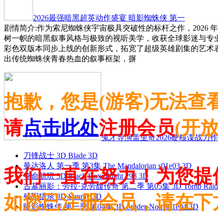
2026最强暗黑超英动作盛宴 暗影蜘蛛侠 第一
剧情简介:作为索尼蜘蛛侠宇宙极具突破性的标杆之作，2026 
树一帜的暗黑叙事风格与极致的视听美学，收获全球影迷与专
彩色双版本同步上线的创新形式，拓宽了超级英雄剧集的艺术
出传统蜘蛛侠青春热血的叙事框架，摒
抱歉，您是(游客)无法查
请
点击此处
注册会员
(开
鬼才导演盖里奇2026硬核谍战力作 
刀锋战士 3D Blade 3D
曼达洛人 第一季 第3集 The Mandalorian s01e03 3D
我们一直在努力！为您提
夺命航班 3D Black Box: Flight 298 3D
古墓丽影：劳拉·克劳馥传奇 第二季 第05集 3D Tomb Raider: The
如您已注册会员，请在下
残阳猎杀 3D Sunray 3D
暗影蜘蛛侠 第一季 第04集 3D Spider-Noir s01e04 3D