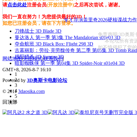
请
点击此处
注册会员
(开放注册中)
之后再次尝试，谢谢。
我们一直在努力！为您提供最好的3D！
鬼才导演盖里奇2026硬核谍战力作 
如您已注册会员，请在下方登录。
刀锋战士 3D Blade 3D
免责声明:3D奥
曼达洛人 第一季 第3集 The Mandalorian s01e03 3D
本论坛所有资
夺命航班 3D Black Box: Flight 298 3D
如不慎侵犯了您的权益
古墓丽影：劳拉·克劳馥传奇 第二季 第05集 3D Tomb Raider: The
残阳猎杀 3D Sunray 3D
网站地图
|
无图模式
|
联系我们
|
暗影蜘蛛侠 第一季 第04集 3D Spider-Noir s01e04 3D
GMT+8, 2026-8-7 16:10
1
2
Powered by
3D奥斯卡电影论坛
3
4
© 2011
3daosika.com
5
6
回顶部