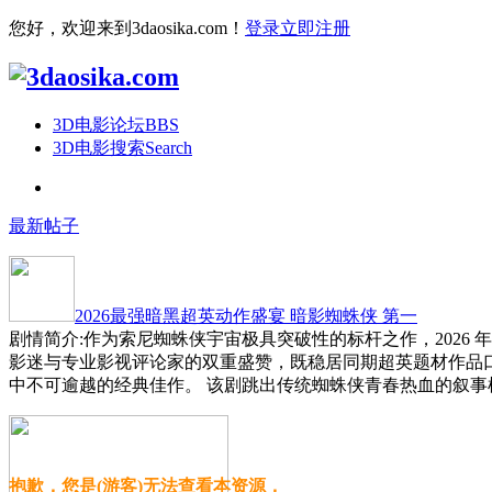
您好，欢迎来到3daosika.com！
登录
立即注册
3D电影论坛
BBS
3D电影搜索
Search
最新帖子
2026最强暗黑超英动作盛宴 暗影蜘蛛侠 第一
剧情简介:作为索尼蜘蛛侠宇宙极具突破性的标杆之作，2026
影迷与专业影视评论家的双重盛赞，既稳居同期超英题材作品
中不可逾越的经典佳作。 该剧跳出传统蜘蛛侠青春热血的叙事
抱歉，您是(游客)无法查看本资源，