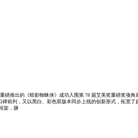
 年重磅推出的《暗影蜘蛛侠》成功入围第 78 届艾美奖重磅奖
口碑前列，又以黑白、彩色双版本同步上线的创新形式，拓宽了
框架，摒