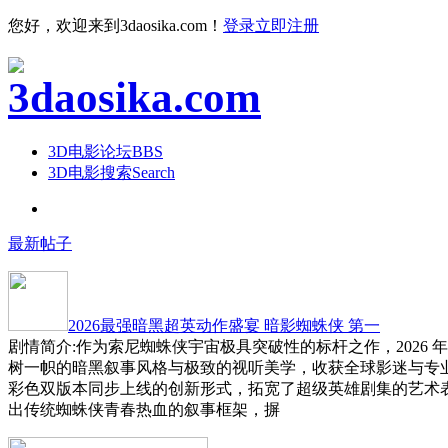
您好，欢迎来到3daosika.com！
登录
立即注册
3D电影论坛
BBS
3D电影搜索
Search
最新帖子
2026最强暗黑超英动作盛宴 暗影蜘蛛侠 第一
剧情简介:作为索尼蜘蛛侠宇宙极具突破性的标杆之作，2026 
树一帜的暗黑叙事风格与极致的视听美学，收获全球影迷与专
彩色双版本同步上线的创新形式，拓宽了超级英雄剧集的艺术
出传统蜘蛛侠青春热血的叙事框架，摒