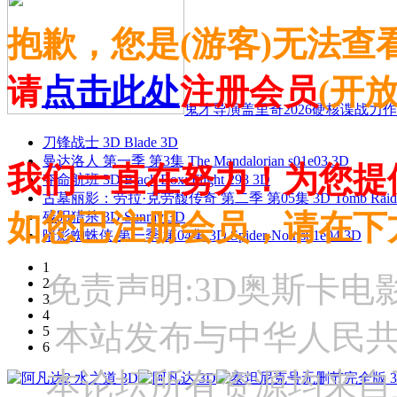
抱歉，您是(游客)无法查
请
点击此处
注册会员
(开
鬼才导演盖里奇2026硬核谍战力作 
刀锋战士 3D Blade 3D
曼达洛人 第一季 第3集 The Mandalorian s01e03 3D
我们一直在努力！为您提
夺命航班 3D Black Box: Flight 298 3D
古墓丽影：劳拉·克劳馥传奇 第二季 第05集 3D Tomb Raider: The
如您已注册会员，请在下
残阳猎杀 3D Sunray 3D
暗影蜘蛛侠 第一季 第04集 3D Spider-Noir s01e04 3D
1
免责声明:3D奥斯卡
2
3
4
本站发布与中华人民
5
6
本论坛所有资源均来自