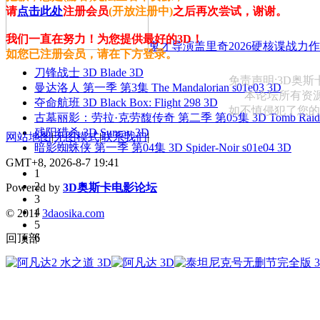
请
点击此处
注册会员
(开放注册中)
之后再次尝试，谢谢。
我们一直在努力！为您提供最好的3D！
鬼才导演盖里奇2026硬核谍战力作 
如您已注册会员，请在下方登录。
刀锋战士 3D Blade 3D
免责声明:3D奥
曼达洛人 第一季 第3集 The Mandalorian s01e03 3D
本论坛所有资
夺命航班 3D Black Box: Flight 298 3D
如不慎侵犯了您的权益
古墓丽影：劳拉·克劳馥传奇 第二季 第05集 3D Tomb Raider: The
残阳猎杀 3D Sunray 3D
网站地图
|
无图模式
|
联系我们
|
暗影蜘蛛侠 第一季 第04集 3D Spider-Noir s01e04 3D
GMT+8, 2026-8-7 19:41
1
2
Powered by
3D奥斯卡电影论坛
3
4
© 2011
3daosika.com
5
6
回顶部