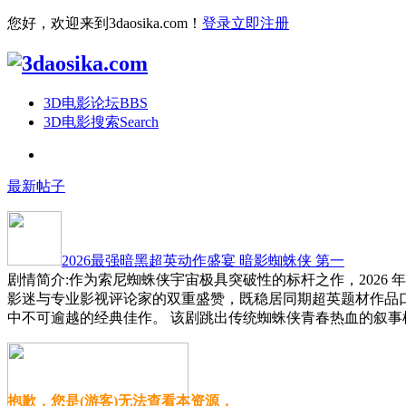
您好，欢迎来到3daosika.com！
登录
立即注册
3D电影论坛
BBS
3D电影搜索
Search
最新帖子
2026最强暗黑超英动作盛宴 暗影蜘蛛侠 第一
剧情简介:作为索尼蜘蛛侠宇宙极具突破性的标杆之作，2026
影迷与专业影视评论家的双重盛赞，既稳居同期超英题材作品
中不可逾越的经典佳作。 该剧跳出传统蜘蛛侠青春热血的叙事
抱歉，您是(游客)无法查看本资源，