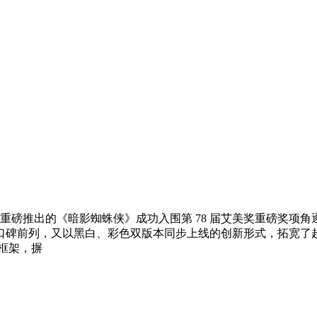
 年重磅推出的《暗影蜘蛛侠》成功入围第 78 届艾美奖重磅奖
口碑前列，又以黑白、彩色双版本同步上线的创新形式，拓宽了
框架，摒