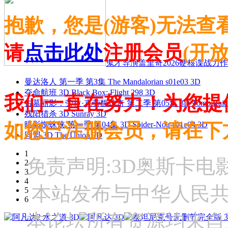
抱歉，您是(游客)无法查
请
点击此处
注册会员
(开
鬼才导演盖里奇2026硬核谍战力作 
曼达洛人 第一季 第3集 The Mandalorian s01e03 3D
夺命航班 3D Black Box: Flight 298 3D
我们一直在努力！为您提
古墓丽影：劳拉·克劳馥传奇 第二季 第05集 3D Tomb Raider: The
残阳猎杀 3D Sunray 3D
如您已注册会员，请在下
暗影蜘蛛侠 第一季 第04集 3D Spider-Noir s01e04 3D
同盟 3D The Union 3D
1
免责声明:3D奥斯卡
2
3
4
本站发布与中华人民
5
6
本论坛所有资源均来自