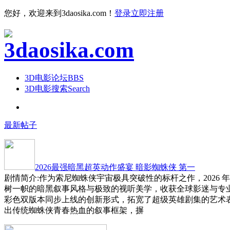
您好，欢迎来到3daosika.com！
登录
立即注册
3D电影论坛
BBS
3D电影搜索
Search
最新帖子
2026最强暗黑超英动作盛宴 暗影蜘蛛侠 第一
剧情简介:作为索尼蜘蛛侠宇宙极具突破性的标杆之作，2026 
树一帜的暗黑叙事风格与极致的视听美学，收获全球影迷与专
彩色双版本同步上线的创新形式，拓宽了超级英雄剧集的艺术
出传统蜘蛛侠青春热血的叙事框架，摒