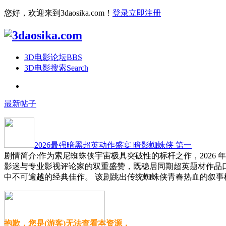
您好，欢迎来到3daosika.com！
登录
立即注册
3D电影论坛
BBS
3D电影搜索
Search
最新帖子
2026最强暗黑超英动作盛宴 暗影蜘蛛侠 第一
剧情简介:作为索尼蜘蛛侠宇宙极具突破性的标杆之作，2026
影迷与专业影视评论家的双重盛赞，既稳居同期超英题材作品
中不可逾越的经典佳作。 该剧跳出传统蜘蛛侠青春热血的叙事
抱歉，您是(游客)无法查看本资源，