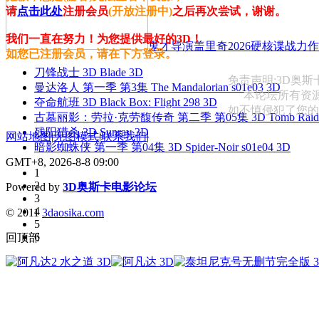
请
点击此处
注册会员
(开放注册中)
之后再次尝试，谢谢。
我们一直在努力！为您提供最好的3D！
鬼才导演盖里奇2026硬核谍战力作 
如您已注册会员，请在下方登录。
刀锋战士 3D Blade 3D
免责声明:3D奥
曼达洛人 第一季 第3集 The Mandalorian s01e03 3D
本论坛所有资
夺命航班 3D Black Box: Flight 298 3D
如不慎侵犯了您的权益
古墓丽影：劳拉·克劳馥传奇 第二季 第05集 3D Tomb Raider: The
残阳猎杀 3D Sunray 3D
网站地图
|
无图模式
|
联系我们
|
暗影蜘蛛侠 第一季 第04集 3D Spider-Noir s01e04 3D
GMT+8, 2026-8-8 09:00
1
2
Powered by
3D奥斯卡电影论坛
3
4
© 2011
3daosika.com
5
6
回顶部