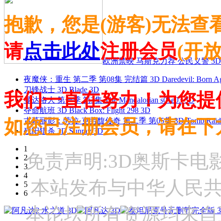
抱歉，您是(游客)无法查
请
点击此处
注册会员
(开
欧洲禁映 马斯克力荐 公民义警 3D
夜魔侠：重生 第二季 第08集 完结篇 3D Daredevil: Born Agai
刀锋战士 3D Blade 3D
我们一直在努力！为您提
曼达洛人 第一季 第3集 The Mandalorian s01e03 3D
夺命航班 3D Black Box: Flight 298 3D
如您已注册会员，请在下
古墓丽影：劳拉·克劳馥传奇 第二季 第05集 3D Tomb Raider: The
残阳猎杀 3D Sunray 3D
1
免责声明:3D奥斯卡
2
3
4
本站发布与中华人民
5
6
本论坛所有资源均来自