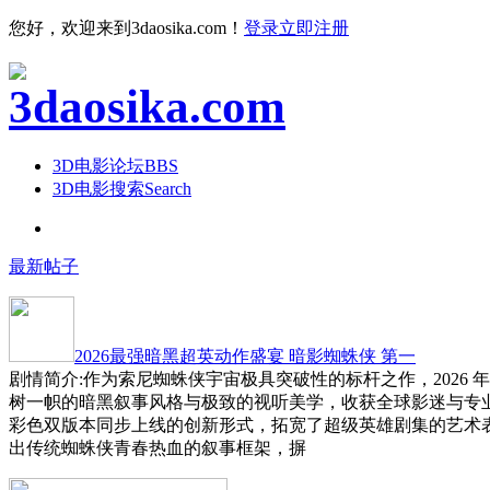
您好，欢迎来到3daosika.com！
登录
立即注册
3D电影论坛
BBS
3D电影搜索
Search
最新帖子
2026最强暗黑超英动作盛宴 暗影蜘蛛侠 第一
剧情简介:作为索尼蜘蛛侠宇宙极具突破性的标杆之作，2026 
树一帜的暗黑叙事风格与极致的视听美学，收获全球影迷与专
彩色双版本同步上线的创新形式，拓宽了超级英雄剧集的艺术
出传统蜘蛛侠青春热血的叙事框架，摒