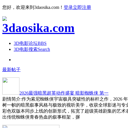
您好，欢迎来到3daosika.com！
登录
立即注册
3D电影论坛
BBS
3D电影搜索
Search
最新帖子
2026最强暗黑超英动作盛宴 暗影蜘蛛侠 第一
剧情简介:作为索尼蜘蛛侠宇宙极具突破性的标杆之作，2026 
树一帜的暗黑叙事风格与极致的视听美学，收获全球影迷与专
彩色双版本同步上线的创新形式，拓宽了超级英雄剧集的艺术
出传统蜘蛛侠青春热血的叙事框架，摒