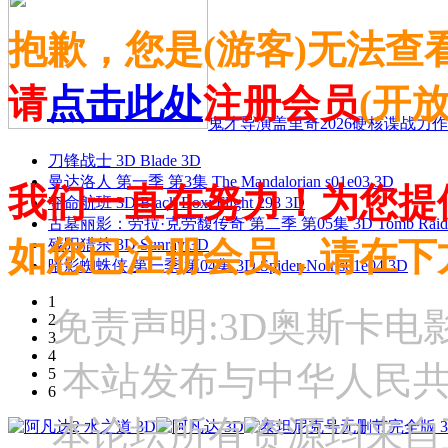
抱歉，您是(游客)无法查
请
点击此处
注册会员
(开
鬼才导演盖里奇2026硬核谍战力作 
刀锋战士 3D Blade 3D
曼达洛人 第一季 第3集 The Mandalorian s01e03 3D
我们一直在努力！为您提
夺命航班 3D Black Box: Flight 298 3D
古墓丽影：劳拉·克劳馥传奇 第二季 第05集 3D Tomb Raider: The
如您已注册会员，请在下
残阳猎杀 3D Sunray 3D
暗影蜘蛛侠 第一季 第04集 3D Spider-Noir s01e04 3D
1
免责声明:3D奥斯卡
2
3
4
本站发布与中华人民
5
6
本论坛所有资源均来自