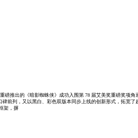
 年重磅推出的《暗影蜘蛛侠》成功入围第 78 届艾美奖重磅奖
口碑前列，又以黑白、彩色双版本同步上线的创新形式，拓宽了
框架，摒