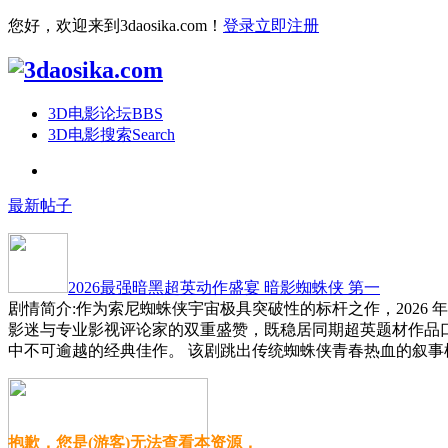
您好，欢迎来到3daosika.com！
登录
立即注册
3D电影论坛
BBS
3D电影搜索
Search
最新帖子
2026最强暗黑超英动作盛宴 暗影蜘蛛侠 第一
剧情简介:作为索尼蜘蛛侠宇宙极具突破性的标杆之作，2026
影迷与专业影视评论家的双重盛赞，既稳居同期超英题材作品
中不可逾越的经典佳作。 该剧跳出传统蜘蛛侠青春热血的叙事
抱歉，您是(游客)无法查看本资源，