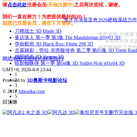
请
点击此处
注册会员
(开放注册中)
之后再次尝试，谢谢。
我们一直在努力！为您提供最好的3D！
鬼才导演盖里奇2026硬核谍战力作 
如您已注册会员，请在下方登录。
刀锋战士 3D Blade 3D
免责声明:3D奥
曼达洛人 第一季 第3集 The Mandalorian s01e03 3D
本论坛所有资
夺命航班 3D Black Box: Flight 298 3D
如不慎侵犯了您的权益
古墓丽影：劳拉·克劳馥传奇 第二季 第05集 3D Tomb Raider: The
残阳猎杀 3D Sunray 3D
网站地图
|
无图模式
|
联系我们
|
暗影蜘蛛侠 第一季 第04集 3D Spider-Noir s01e04 3D
GMT+8, 2026-8-8 23:44
1
2
Powered by
3D奥斯卡电影论坛
3
4
© 2011
3daosika.com
5
6
回顶部