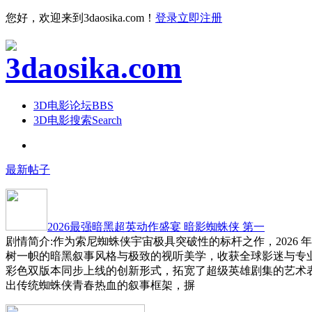
您好，欢迎来到3daosika.com！
登录
立即注册
3D电影论坛
BBS
3D电影搜索
Search
最新帖子
2026最强暗黑超英动作盛宴 暗影蜘蛛侠 第一
剧情简介:作为索尼蜘蛛侠宇宙极具突破性的标杆之作，2026 
树一帜的暗黑叙事风格与极致的视听美学，收获全球影迷与专
彩色双版本同步上线的创新形式，拓宽了超级英雄剧集的艺术
出传统蜘蛛侠青春热血的叙事框架，摒