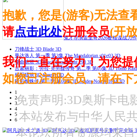
抱歉，您是(游客)无法查
请
点击此处
注册会员
(开
鬼才导演盖里奇2026硬核谍战力作 
刀锋战士 3D Blade 3D
曼达洛人 第一季 第3集 The Mandalorian s01e03 3D
我们一直在努力！为您提
夺命航班 3D Black Box: Flight 298 3D
古墓丽影：劳拉·克劳馥传奇 第二季 第05集 3D Tomb Raider: The
如您已注册会员，请在下
残阳猎杀 3D Sunray 3D
暗影蜘蛛侠 第一季 第04集 3D Spider-Noir s01e04 3D
1
免责声明:3D奥斯卡
2
3
4
本站发布与中华人民
5
6
本论坛所有资源均来自