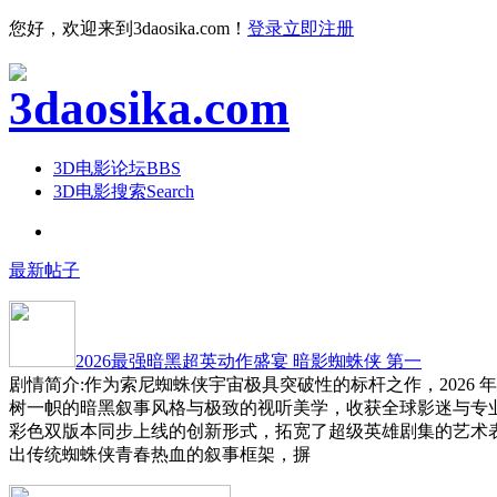
您好，欢迎来到3daosika.com！
登录
立即注册
3D电影论坛
BBS
3D电影搜索
Search
最新帖子
2026最强暗黑超英动作盛宴 暗影蜘蛛侠 第一
剧情简介:作为索尼蜘蛛侠宇宙极具突破性的标杆之作，2026 
树一帜的暗黑叙事风格与极致的视听美学，收获全球影迷与专
彩色双版本同步上线的创新形式，拓宽了超级英雄剧集的艺术
出传统蜘蛛侠青春热血的叙事框架，摒