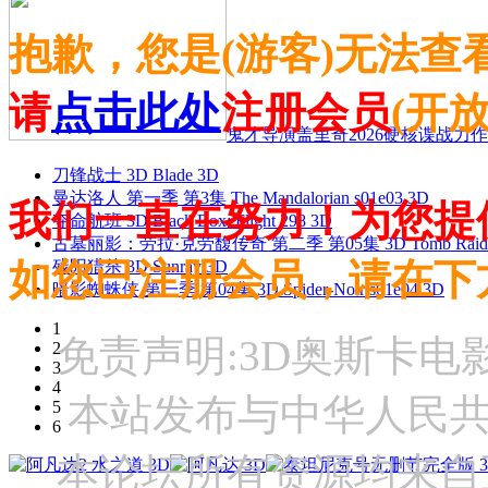
抱歉，您是(游客)无法查
请
点击此处
注册会员
(开
鬼才导演盖里奇2026硬核谍战力作 
刀锋战士 3D Blade 3D
曼达洛人 第一季 第3集 The Mandalorian s01e03 3D
我们一直在努力！为您提
夺命航班 3D Black Box: Flight 298 3D
古墓丽影：劳拉·克劳馥传奇 第二季 第05集 3D Tomb Raider: The
如您已注册会员，请在下
残阳猎杀 3D Sunray 3D
暗影蜘蛛侠 第一季 第04集 3D Spider-Noir s01e04 3D
1
免责声明:3D奥斯卡
2
3
4
本站发布与中华人民
5
6
本论坛所有资源均来自