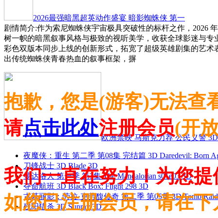
2026最强暗黑超英动作盛宴 暗影蜘蛛侠 第一
剧情简介:作为索尼蜘蛛侠宇宙极具突破性的标杆之作，2026 
树一帜的暗黑叙事风格与极致的视听美学，收获全球影迷与专
彩色双版本同步上线的创新形式，拓宽了超级英雄剧集的艺术
出传统蜘蛛侠青春热血的叙事框架，摒
抱歉，您是(游客)无法查
请
点击此处
注册会员
(开
欧洲禁映 马斯克力荐 公民义警 3D
夜魔侠：重生 第二季 第08集 完结篇 3D Daredevil: Born Agai
刀锋战士 3D Blade 3D
我们一直在努力！为您提
曼达洛人 第一季 第3集 The Mandalorian s01e03 3D
夺命航班 3D Black Box: Flight 298 3D
如您已注册会员，请在下
古墓丽影：劳拉·克劳馥传奇 第二季 第05集 3D Tomb Raider: The
残阳猎杀 3D Sunray 3D