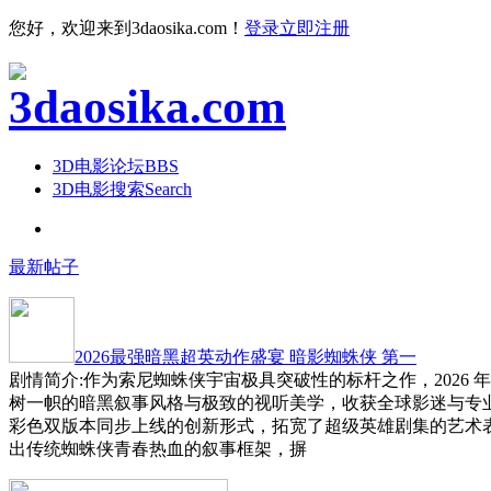
您好，欢迎来到3daosika.com！
登录
立即注册
3D电影论坛
BBS
3D电影搜索
Search
最新帖子
2026最强暗黑超英动作盛宴 暗影蜘蛛侠 第一
剧情简介:作为索尼蜘蛛侠宇宙极具突破性的标杆之作，2026 
树一帜的暗黑叙事风格与极致的视听美学，收获全球影迷与专
彩色双版本同步上线的创新形式，拓宽了超级英雄剧集的艺术
出传统蜘蛛侠青春热血的叙事框架，摒