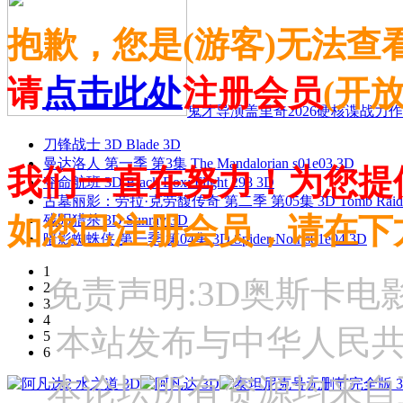
抱歉，您是(游客)无法查
请
点击此处
注册会员
(开
鬼才导演盖里奇2026硬核谍战力作 
刀锋战士 3D Blade 3D
曼达洛人 第一季 第3集 The Mandalorian s01e03 3D
我们一直在努力！为您提
夺命航班 3D Black Box: Flight 298 3D
古墓丽影：劳拉·克劳馥传奇 第二季 第05集 3D Tomb Raider: The
如您已注册会员，请在下
残阳猎杀 3D Sunray 3D
暗影蜘蛛侠 第一季 第04集 3D Spider-Noir s01e04 3D
1
免责声明:3D奥斯卡
2
3
4
本站发布与中华人民
5
6
本论坛所有资源均来自