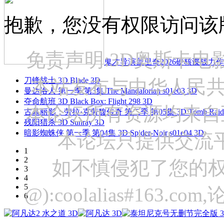
抱歉，您没有权限访问该
免责声明:3D奥斯卡
鬼才导演盖里奇2026硬核谍战力作 
刀锋战士 3D Blade 3D
本站发布与中华人民
曼达洛人 第一季 第3集 The Mandalorian s01e03 3D
夺命航班 3D Black Box: Flight 298 3D
本论坛所有资源均来自
古墓丽影：劳拉·克劳馥传奇 第二季 第05集 3D Tomb Raider: The
残阳猎杀 3D Sunray 3D
暗影蜘蛛侠 第一季 第04集 3D Spider-Noir s01e04 3D
本论坛只提供交流
1
2
如不慎侵犯了您的权
3
4
5
@):coolalias#16
6