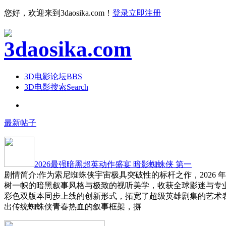
您好，欢迎来到3daosika.com！
登录
立即注册
3D电影论坛
BBS
3D电影搜索
Search
最新帖子
2026最强暗黑超英动作盛宴 暗影蜘蛛侠 第一
剧情简介:作为索尼蜘蛛侠宇宙极具突破性的标杆之作，2026 
树一帜的暗黑叙事风格与极致的视听美学，收获全球影迷与专
彩色双版本同步上线的创新形式，拓宽了超级英雄剧集的艺术
出传统蜘蛛侠青春热血的叙事框架，摒