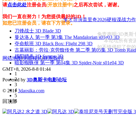
请
点击此处
注册会员
(开放注册中)
之后再次尝试，谢谢。
我们一直在努力！为您提供最好的3D！
鬼才导演盖里奇2026硬核谍战力作 
如您已注册会员，请在下方登录。
刀锋战士 3D Blade 3D
免责声明:3D奥
曼达洛人 第一季 第3集 The Mandalorian s01e03 3D
本论坛所有资
夺命航班 3D Black Box: Flight 298 3D
如不慎侵犯了您的权益
古墓丽影：劳拉·克劳馥传奇 第二季 第05集 3D Tomb Raider: The
残阳猎杀 3D Sunray 3D
网站地图
|
无图模式
|
联系我们
|
暗影蜘蛛侠 第一季 第04集 3D Spider-Noir s01e04 3D
GMT+8, 2026-8-8 01:44
1
2
Powered by
3D奥斯卡电影论坛
3
4
© 2011
3daosika.com
5
6
回顶部