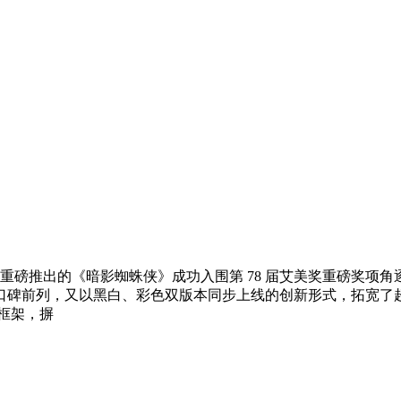
 年重磅推出的《暗影蜘蛛侠》成功入围第 78 届艾美奖重磅奖
口碑前列，又以黑白、彩色双版本同步上线的创新形式，拓宽了
框架，摒