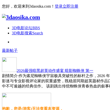
您好，欢迎来到3daosika.com！
登录
立即注册
3D电影论坛
BBS
3D电影搜索
Search
最新帖子
2026最强暗黑超英动作盛宴 暗影蜘蛛侠 第一
剧情简介:作为索尼蜘蛛侠宇宙极具突破性的标杆之作，2026
影迷与专业影视评论家的双重盛赞，既稳居同期超英题材作品
中不可逾越的经典佳作。 该剧跳出传统蜘蛛侠青春热血的叙事
抱歉，您是(游客)无法查看本资源，