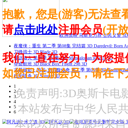
抱歉，您是(游客)无法查
请
点击此处
注册会员
(开
欧洲禁映 马斯克力荐 公民义警 3D
夜魔侠：重生 第二季 第08集 完结篇 3D Daredevil: Born Agai
刀锋战士 3D Blade 3D
我们一直在努力！为您提
曼达洛人 第一季 第3集 The Mandalorian s01e03 3D
夺命航班 3D Black Box: Flight 298 3D
如您已注册会员，请在下
古墓丽影：劳拉·克劳馥传奇 第二季 第05集 3D Tomb Raider: The
残阳猎杀 3D Sunray 3D
1
免责声明:3D奥斯卡
2
3
4
本站发布与中华人民
5
6
本论坛所有资源均来自