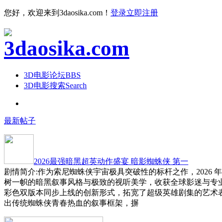
您好，欢迎来到3daosika.com！
登录
立即注册
3D电影论坛
BBS
3D电影搜索
Search
最新帖子
2026最强暗黑超英动作盛宴 暗影蜘蛛侠 第一
剧情简介:作为索尼蜘蛛侠宇宙极具突破性的标杆之作，2026 
树一帜的暗黑叙事风格与极致的视听美学，收获全球影迷与专
彩色双版本同步上线的创新形式，拓宽了超级英雄剧集的艺术
出传统蜘蛛侠青春热血的叙事框架，摒