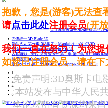
抱歉，您是(游客)无法查
请
点击此处
注册会员
(开
鬼才导演盖里奇2026硬核谍战力作 
刀锋战士 3D Blade 3D
曼达洛人 第一季 第3集 The Mandalorian s01e03 3D
我们一直在努力！为您提
夺命航班 3D Black Box: Flight 298 3D
古墓丽影：劳拉·克劳馥传奇 第二季 第05集 3D Tomb Raider: The
如您已注册会员，请在下
残阳猎杀 3D Sunray 3D
暗影蜘蛛侠 第一季 第04集 3D Spider-Noir s01e04 3D
1
免责声明:3D奥斯卡
2
3
4
本站发布与中华人民
5
6
本论坛所有资源均来自