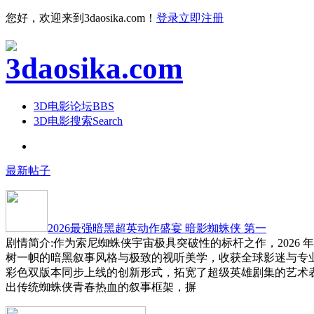
您好，欢迎来到3daosika.com！
登录
立即注册
3D电影论坛
BBS
3D电影搜索
Search
最新帖子
2026最强暗黑超英动作盛宴 暗影蜘蛛侠 第一
剧情简介:作为索尼蜘蛛侠宇宙极具突破性的标杆之作，2026 
树一帜的暗黑叙事风格与极致的视听美学，收获全球影迷与专
彩色双版本同步上线的创新形式，拓宽了超级英雄剧集的艺术
出传统蜘蛛侠青春热血的叙事框架，摒