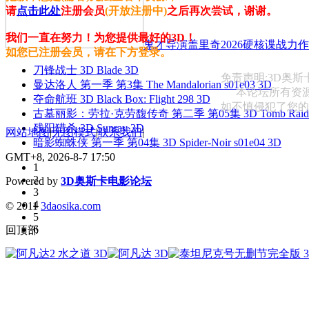
请
点击此处
注册会员
(开放注册中)
之后再次尝试，谢谢。
我们一直在努力！为您提供最好的3D！
鬼才导演盖里奇2026硬核谍战力作 
如您已注册会员，请在下方登录。
刀锋战士 3D Blade 3D
免责声明:3D奥
曼达洛人 第一季 第3集 The Mandalorian s01e03 3D
本论坛所有资
夺命航班 3D Black Box: Flight 298 3D
如不慎侵犯了您的权益
古墓丽影：劳拉·克劳馥传奇 第二季 第05集 3D Tomb Raider: The
残阳猎杀 3D Sunray 3D
网站地图
|
无图模式
|
联系我们
|
暗影蜘蛛侠 第一季 第04集 3D Spider-Noir s01e04 3D
GMT+8, 2026-8-7 17:50
1
2
Powered by
3D奥斯卡电影论坛
3
4
© 2011
3daosika.com
5
6
回顶部