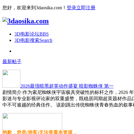
您好，欢迎来到3daosika.com！
登录
立即注册
3D电影论坛
BBS
3D电影搜索
Search
最新帖子
2026最强暗黑超英动作盛宴 暗影蜘蛛侠 第一
剧情简介:作为索尼蜘蛛侠宇宙极具突破性的标杆之作，2026
影迷与专业影视评论家的双重盛赞，既稳居同期超英题材作品
中不可逾越的经典佳作。 该剧跳出传统蜘蛛侠青春热血的叙事
抱歉，您是(游客)无法查看本资源，