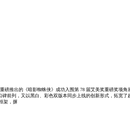
 年重磅推出的《暗影蜘蛛侠》成功入围第 78 届艾美奖重磅奖
口碑前列，又以黑白、彩色双版本同步上线的创新形式，拓宽了
框架，摒