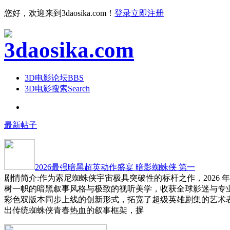
您好，欢迎来到3daosika.com！
登录
立即注册
3D电影论坛
BBS
3D电影搜索
Search
最新帖子
2026最强暗黑超英动作盛宴 暗影蜘蛛侠 第一
剧情简介:作为索尼蜘蛛侠宇宙极具突破性的标杆之作，2026 
树一帜的暗黑叙事风格与极致的视听美学，收获全球影迷与专
彩色双版本同步上线的创新形式，拓宽了超级英雄剧集的艺术
出传统蜘蛛侠青春热血的叙事框架，摒