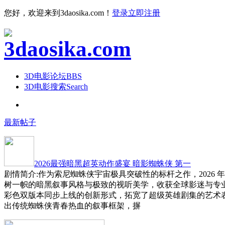
您好，欢迎来到3daosika.com！
登录
立即注册
3D电影论坛
BBS
3D电影搜索
Search
最新帖子
2026最强暗黑超英动作盛宴 暗影蜘蛛侠 第一
剧情简介:作为索尼蜘蛛侠宇宙极具突破性的标杆之作，2026 
树一帜的暗黑叙事风格与极致的视听美学，收获全球影迷与专
彩色双版本同步上线的创新形式，拓宽了超级英雄剧集的艺术
出传统蜘蛛侠青春热血的叙事框架，摒