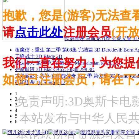
抱歉，您是(游客)无法查
请
点击此处
注册会员
(开
欧洲禁映 马斯克力荐 公民义警 3D
夜魔侠：重生 第二季 第08集 完结篇 3D Daredevil: Born Agai
刀锋战士 3D Blade 3D
我们一直在努力！为您提
曼达洛人 第一季 第3集 The Mandalorian s01e03 3D
夺命航班 3D Black Box: Flight 298 3D
如您已注册会员，请在下
古墓丽影：劳拉·克劳馥传奇 第二季 第05集 3D Tomb Raider: The
残阳猎杀 3D Sunray 3D
1
免责声明:3D奥斯卡
2
3
4
本站发布与中华人民
5
6
本论坛所有资源均来自