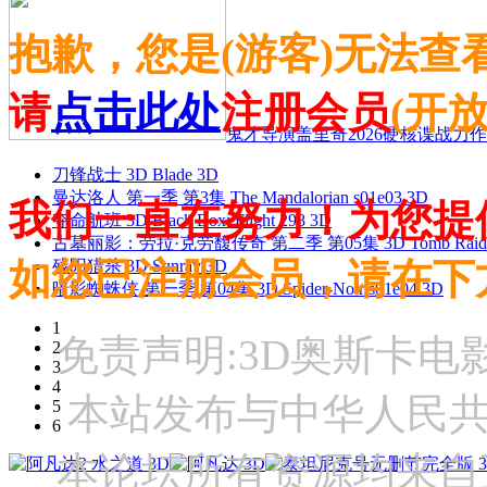
抱歉，您是(游客)无法查
请
点击此处
注册会员
(开
鬼才导演盖里奇2026硬核谍战力作 
刀锋战士 3D Blade 3D
曼达洛人 第一季 第3集 The Mandalorian s01e03 3D
我们一直在努力！为您提
夺命航班 3D Black Box: Flight 298 3D
古墓丽影：劳拉·克劳馥传奇 第二季 第05集 3D Tomb Raider: The
如您已注册会员，请在下
残阳猎杀 3D Sunray 3D
暗影蜘蛛侠 第一季 第04集 3D Spider-Noir s01e04 3D
1
免责声明:3D奥斯卡
2
3
4
本站发布与中华人民
5
6
本论坛所有资源均来自