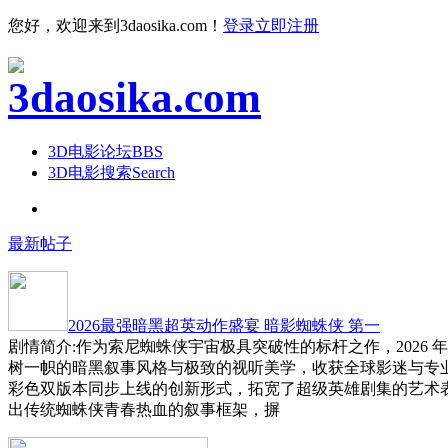
您好，欢迎来到3daosika.com！
登录
立即注册
3D电影论坛
BBS
3D电影搜索
Search
最新帖子
2026最强暗黑超英动作盛宴 暗影蜘蛛侠 第一
剧情简介:作为索尼蜘蛛侠宇宙极具突破性的标杆之作，2026 
树一帜的暗黑叙事风格与极致的视听美学，收获全球影迷与专
彩色双版本同步上线的创新形式，拓宽了超级英雄剧集的艺术
出传统蜘蛛侠青春热血的叙事框架，摒