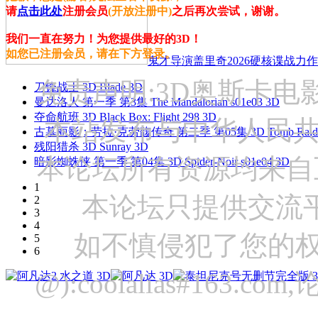
请
点击此处
注册会员
(开放注册中)
之后再次尝试，谢谢。
我们一直在努力！为您提供最好的3D！
如您已注册会员，请在下方登录。
鬼才导演盖里奇2026硬核谍战力作 
免责声明:3D奥斯卡
刀锋战士 3D Blade 3D
曼达洛人 第一季 第3集 The Mandalorian s01e03 3D
夺命航班 3D Black Box: Flight 298 3D
本站发布与中华人民
古墓丽影：劳拉·克劳馥传奇 第二季 第05集 3D Tomb Raider: The
残阳猎杀 3D Sunray 3D
本论坛所有资源均来自
暗影蜘蛛侠 第一季 第04集 3D Spider-Noir s01e04 3D
1
本论坛只提供交流
2
3
4
如不慎侵犯了您的权
5
6
@):coolalias#16