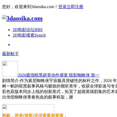
您好，欢迎来到3daosika.com！
登录
立即注册
3D电影论坛
BBS
3D电影搜索
Search
最新帖子
2026最强暗黑超英动作盛宴 暗影蜘蛛侠 第一
剧情简介:作为索尼蜘蛛侠宇宙极具突破性的标杆之作，2026 
树一帜的暗黑叙事风格与极致的视听美学，收获全球影迷与专
彩色双版本同步上线的创新形式，拓宽了超级英雄剧集的艺术
出传统蜘蛛侠青春热血的叙事框架，摒
抱歉，您是(游客)无法查看本资源，