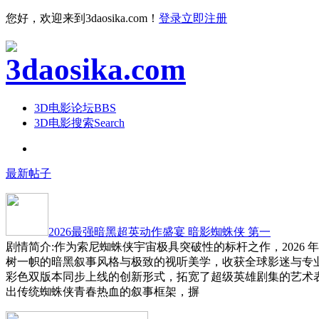
您好，欢迎来到3daosika.com！
登录
立即注册
3D电影论坛
BBS
3D电影搜索
Search
最新帖子
2026最强暗黑超英动作盛宴 暗影蜘蛛侠 第一
剧情简介:作为索尼蜘蛛侠宇宙极具突破性的标杆之作，2026 
树一帜的暗黑叙事风格与极致的视听美学，收获全球影迷与专
彩色双版本同步上线的创新形式，拓宽了超级英雄剧集的艺术
出传统蜘蛛侠青春热血的叙事框架，摒