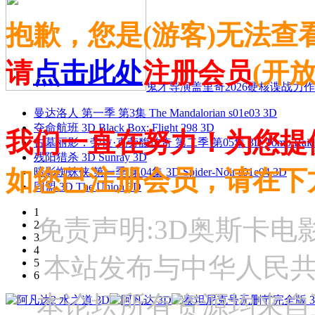
抱歉，您是(游客)无法查
请
点击此处
注册会员
(开
鬼才导演盖里奇2026硬核谍战力作 
曼达洛人 第一季 第3集 The Mandalorian s01e03 3D
夺命航班 3D Black Box: Flight 298 3D
我们一直在努力！为您提
古墓丽影：劳拉·克劳馥传奇 第二季 第05集 3D Tomb Raider: The
残阳猎杀 3D Sunray 3D
如您已注册会员，请在下
暗影蜘蛛侠 第一季 第04集 3D Spider-Noir s01e04 3D
同盟 3D The Union 3D
1
免责声明:3D奥斯卡
2
3
4
本站发布与中华人民
5
6
本论坛所有资源均来自