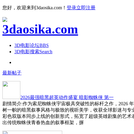
您好，欢迎来到3daosika.com！
登录
立即注册
3D电影论坛
BBS
3D电影搜索
Search
最新帖子
2026最强暗黑超英动作盛宴 暗影蜘蛛侠 第一
剧情简介:作为索尼蜘蛛侠宇宙极具突破性的标杆之作，2026 
树一帜的暗黑叙事风格与极致的视听美学，收获全球影迷与专
彩色双版本同步上线的创新形式，拓宽了超级英雄剧集的艺术
出传统蜘蛛侠青春热血的叙事框架，摒