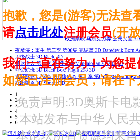
抱歉，您是(游客)无法查
请
点击此处
注册会员
(开
欧洲禁映 马斯克力荐 公民义警 3D
夜魔侠：重生 第二季 第08集 完结篇 3D Daredevil: Born Agai
刀锋战士 3D Blade 3D
我们一直在努力！为您提
曼达洛人 第一季 第3集 The Mandalorian s01e03 3D
夺命航班 3D Black Box: Flight 298 3D
如您已注册会员，请在下
古墓丽影：劳拉·克劳馥传奇 第二季 第05集 3D Tomb Raider: The
残阳猎杀 3D Sunray 3D
1
免责声明:3D奥斯卡
2
3
4
本站发布与中华人民
5
6
本论坛所有资源均来自