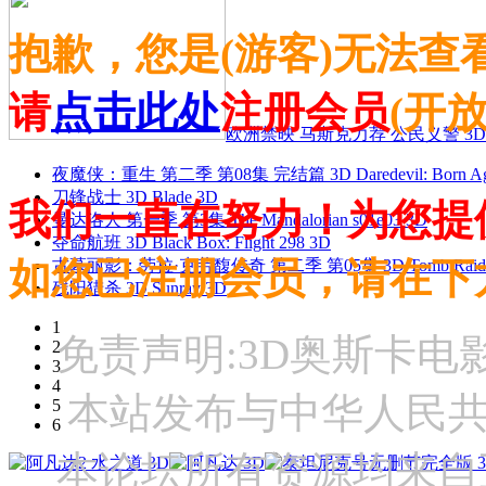
抱歉，您是(游客)无法查
请
点击此处
注册会员
(开
欧洲禁映 马斯克力荐 公民义警 3D
夜魔侠：重生 第二季 第08集 完结篇 3D Daredevil: Born Agai
刀锋战士 3D Blade 3D
我们一直在努力！为您提
曼达洛人 第一季 第3集 The Mandalorian s01e03 3D
夺命航班 3D Black Box: Flight 298 3D
如您已注册会员，请在下
古墓丽影：劳拉·克劳馥传奇 第二季 第05集 3D Tomb Raider: The
残阳猎杀 3D Sunray 3D
1
免责声明:3D奥斯卡
2
3
4
本站发布与中华人民
5
6
本论坛所有资源均来自