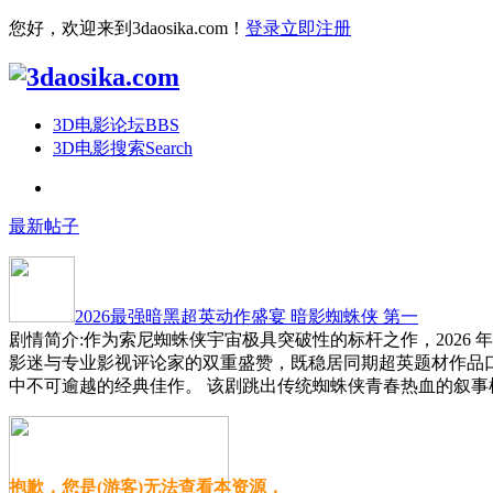
您好，欢迎来到3daosika.com！
登录
立即注册
3D电影论坛
BBS
3D电影搜索
Search
最新帖子
2026最强暗黑超英动作盛宴 暗影蜘蛛侠 第一
剧情简介:作为索尼蜘蛛侠宇宙极具突破性的标杆之作，2026
影迷与专业影视评论家的双重盛赞，既稳居同期超英题材作品
中不可逾越的经典佳作。 该剧跳出传统蜘蛛侠青春热血的叙事
抱歉，您是(游客)无法查看本资源，