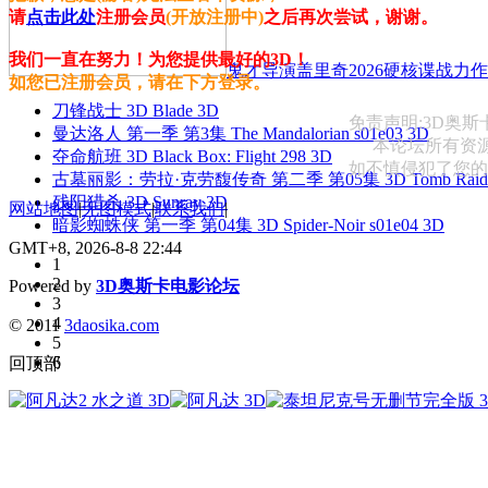
请
点击此处
注册会员
(开放注册中)
之后再次尝试，谢谢。
我们一直在努力！为您提供最好的3D！
鬼才导演盖里奇2026硬核谍战力作 
如您已注册会员，请在下方登录。
刀锋战士 3D Blade 3D
免责声明:3D奥
曼达洛人 第一季 第3集 The Mandalorian s01e03 3D
本论坛所有资
夺命航班 3D Black Box: Flight 298 3D
如不慎侵犯了您的权益
古墓丽影：劳拉·克劳馥传奇 第二季 第05集 3D Tomb Raider: The
残阳猎杀 3D Sunray 3D
网站地图
|
无图模式
|
联系我们
|
暗影蜘蛛侠 第一季 第04集 3D Spider-Noir s01e04 3D
GMT+8, 2026-8-8 22:44
1
2
Powered by
3D奥斯卡电影论坛
3
4
© 2011
3daosika.com
5
6
回顶部