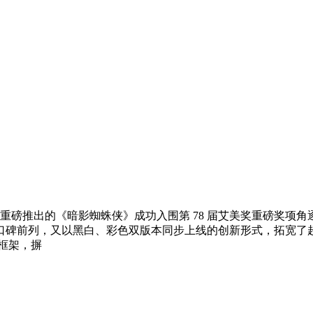
 年重磅推出的《暗影蜘蛛侠》成功入围第 78 届艾美奖重磅奖
口碑前列，又以黑白、彩色双版本同步上线的创新形式，拓宽了
框架，摒