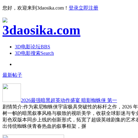
您好，欢迎来到3daosika.com！
登录
立即注册
3D电影论坛
BBS
3D电影搜索
Search
最新帖子
2026最强暗黑超英动作盛宴 暗影蜘蛛侠 第一
剧情简介:作为索尼蜘蛛侠宇宙极具突破性的标杆之作，2026 
树一帜的暗黑叙事风格与极致的视听美学，收获全球影迷与专
彩色双版本同步上线的创新形式，拓宽了超级英雄剧集的艺术
出传统蜘蛛侠青春热血的叙事框架，摒