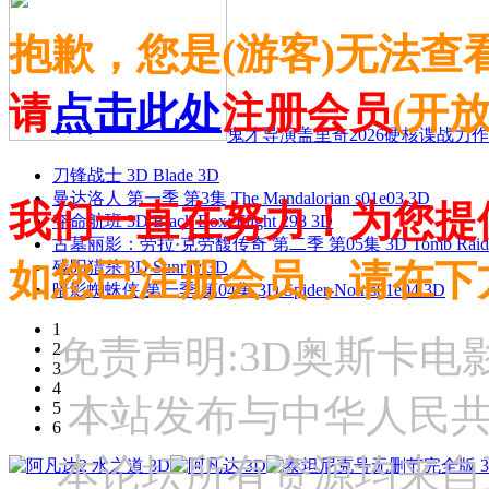
抱歉，您是(游客)无法查
请
点击此处
注册会员
(开
鬼才导演盖里奇2026硬核谍战力作 
刀锋战士 3D Blade 3D
曼达洛人 第一季 第3集 The Mandalorian s01e03 3D
我们一直在努力！为您提
夺命航班 3D Black Box: Flight 298 3D
古墓丽影：劳拉·克劳馥传奇 第二季 第05集 3D Tomb Raider: The
如您已注册会员，请在下
残阳猎杀 3D Sunray 3D
暗影蜘蛛侠 第一季 第04集 3D Spider-Noir s01e04 3D
1
免责声明:3D奥斯卡
2
3
4
本站发布与中华人民
5
6
本论坛所有资源均来自