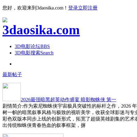
您好，欢迎来到3daosika.com！
登录
立即注册
3D电影论坛
BBS
3D电影搜索
Search
最新帖子
2026最强暗黑超英动作盛宴 暗影蜘蛛侠 第一
剧情简介:作为索尼蜘蛛侠宇宙极具突破性的标杆之作，2026 
树一帜的暗黑叙事风格与极致的视听美学，收获全球影迷与专
彩色双版本同步上线的创新形式，拓宽了超级英雄剧集的艺术
出传统蜘蛛侠青春热血的叙事框架，摒