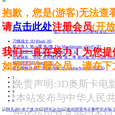
抱歉，您是(游客)无法查
请
点击此处
注册会员
(开
鬼才导演盖里奇2026硬核谍战力作 
刀锋战士 3D Blade 3D
曼达洛人 第一季 第3集 The Mandalorian s01e03 3D
我们一直在努力！为您提
夺命航班 3D Black Box: Flight 298 3D
古墓丽影：劳拉·克劳馥传奇 第二季 第05集 3D Tomb Raider: The
如您已注册会员，请在下
残阳猎杀 3D Sunray 3D
暗影蜘蛛侠 第一季 第04集 3D Spider-Noir s01e04 3D
1
免责声明:3D奥斯卡
2
3
4
本站发布与中华人民
5
6
本论坛所有资源均来自