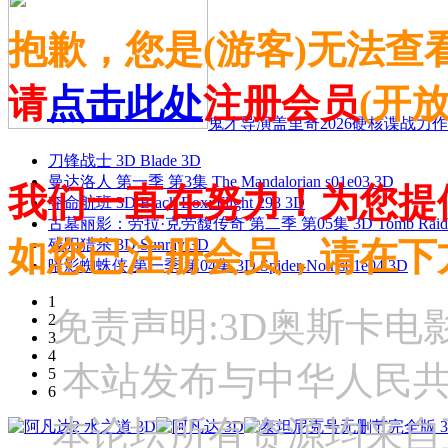
抱歉，您是(游客)无法查
请
点击此处
注册会员
(开
鬼才导演盖里奇2026硬核谍战力作 
刀锋战士 3D Blade 3D
曼达洛人 第一季 第3集 The Mandalorian s01e03 3D
我们一直在努力！为您提
夺命航班 3D Black Box: Flight 298 3D
古墓丽影：劳拉·克劳馥传奇 第二季 第05集 3D Tomb Raider: The
如您已注册会员，请在下
残阳猎杀 3D Sunray 3D
暗影蜘蛛侠 第一季 第04集 3D Spider-Noir s01e04 3D
1
免责声明:3D奥斯卡
2
3
4
本站发布与中华人民
5
6
本论坛所有资源均来自