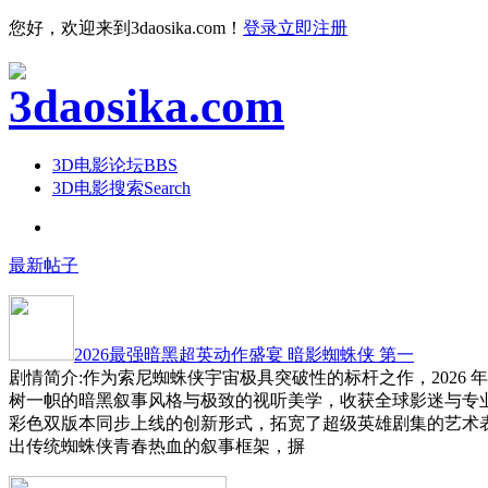
您好，欢迎来到3daosika.com！
登录
立即注册
3D电影论坛
BBS
3D电影搜索
Search
最新帖子
2026最强暗黑超英动作盛宴 暗影蜘蛛侠 第一
剧情简介:作为索尼蜘蛛侠宇宙极具突破性的标杆之作，2026 
树一帜的暗黑叙事风格与极致的视听美学，收获全球影迷与专
彩色双版本同步上线的创新形式，拓宽了超级英雄剧集的艺术
出传统蜘蛛侠青春热血的叙事框架，摒