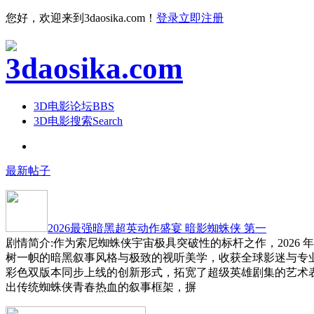
您好，欢迎来到3daosika.com！
登录
立即注册
3D电影论坛
BBS
3D电影搜索
Search
最新帖子
2026最强暗黑超英动作盛宴 暗影蜘蛛侠 第一
剧情简介:作为索尼蜘蛛侠宇宙极具突破性的标杆之作，2026 
树一帜的暗黑叙事风格与极致的视听美学，收获全球影迷与专
彩色双版本同步上线的创新形式，拓宽了超级英雄剧集的艺术
出传统蜘蛛侠青春热血的叙事框架，摒