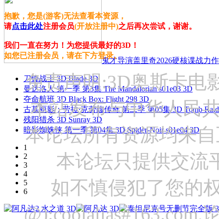
抱歉，您是(游客)无法查看本资源，
请
点击此处
注册会员
(开放注册中)
之后再次尝试，谢谢。
我们一直在努力！为您提供最好的3D！
如您已注册会员，请在下方登录。
鬼才导演盖里奇2026硬核谍战力作 
免责声明:3D奥斯卡
刀锋战士 3D Blade 3D
曼达洛人 第一季 第3集 The Mandalorian s01e03 3D
夺命航班 3D Black Box: Flight 298 3D
本站发布与中华人民
古墓丽影：劳拉·克劳馥传奇 第二季 第05集 3D Tomb Raider: The
残阳猎杀 3D Sunray 3D
本论坛所有资源均来自
暗影蜘蛛侠 第一季 第04集 3D Spider-Noir s01e04 3D
1
本论坛只提供交流
2
3
4
如不慎侵犯了您的权
5
6
@):coolalias#16