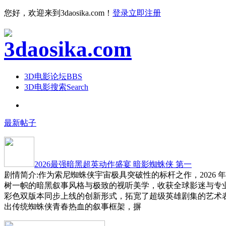
您好，欢迎来到3daosika.com！
登录
立即注册
3D电影论坛
BBS
3D电影搜索
Search
最新帖子
2026最强暗黑超英动作盛宴 暗影蜘蛛侠 第一
剧情简介:作为索尼蜘蛛侠宇宙极具突破性的标杆之作，2026 
树一帜的暗黑叙事风格与极致的视听美学，收获全球影迷与专
彩色双版本同步上线的创新形式，拓宽了超级英雄剧集的艺术
出传统蜘蛛侠青春热血的叙事框架，摒