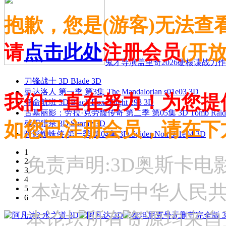
抱歉，您是(游客)无法查
请
点击此处
注册会员
(开
鬼才导演盖里奇2026硬核谍战力作 
刀锋战士 3D Blade 3D
曼达洛人 第一季 第3集 The Mandalorian s01e03 3D
我们一直在努力！为您提
夺命航班 3D Black Box: Flight 298 3D
古墓丽影：劳拉·克劳馥传奇 第二季 第05集 3D Tomb Raider: The
如您已注册会员，请在下
残阳猎杀 3D Sunray 3D
暗影蜘蛛侠 第一季 第04集 3D Spider-Noir s01e04 3D
1
免责声明:3D奥斯卡
2
3
4
本站发布与中华人民
5
6
本论坛所有资源均来自