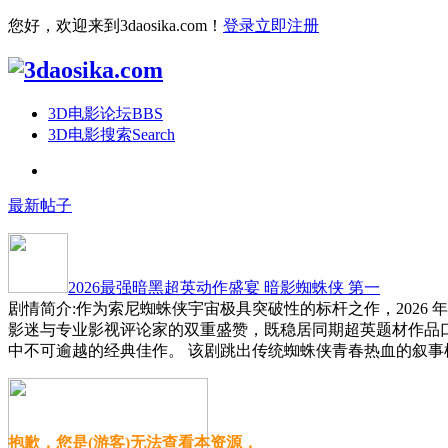
您好，欢迎来到3daosika.com！
登录
立即注册
3D电影论坛
BBS
3D电影搜索
Search
最新帖子
2026最强暗黑超英动作盛宴 暗影蜘蛛侠 第一
剧情简介:作为索尼蜘蛛侠宇宙极具突破性的标杆之作，2026
影迷与专业影视评论家的双重盛赞，既稳居同期超英题材作品
中不可逾越的经典佳作。 该剧跳出传统蜘蛛侠青春热血的叙事
抱歉，您是(游客)无法查看本资源，