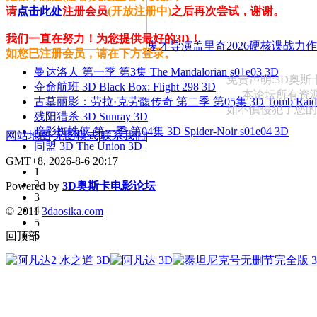
请
点击此处
注册会员
(开放注册中)
之后再次尝试，谢谢。
我们一直在努力！为您提供最好的3D！
鬼才导演盖里奇2026硬核谍战力作 
如您已注册会员，请在下方登录。
曼达洛人 第一季 第3集 The Mandalorian s01e03 3D
免责声明:3D奥
夺命航班 3D Black Box: Flight 298 3D
本论坛所有资
古墓丽影：劳拉·克劳馥传奇 第二季 第05集 3D Tomb Raider: The
如不慎侵犯了您的权益
残阳猎杀 3D Sunray 3D
暗影蜘蛛侠 第一季 第04集 3D Spider-Noir s01e04 3D
网站地图
|
无图模式
|
联系我们
|
同盟 3D The Union 3D
GMT+8, 2026-8-6 20:17
1
2
Powered by
3D奥斯卡电影论坛
3
4
© 2011
3daosika.com
5
6
回顶部