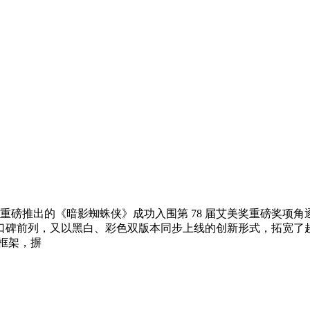
 年重磅推出的《暗影蜘蛛侠》成功入围第 78 届艾美奖重磅奖
口碑前列，又以黑白、彩色双版本同步上线的创新形式，拓宽了
框架，摒