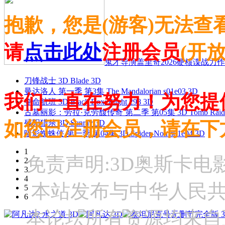
抱歉，您是(游客)无法查
请
点击此处
注册会员
(开
鬼才导演盖里奇2026硬核谍战力作 
刀锋战士 3D Blade 3D
曼达洛人 第一季 第3集 The Mandalorian s01e03 3D
我们一直在努力！为您提
夺命航班 3D Black Box: Flight 298 3D
古墓丽影：劳拉·克劳馥传奇 第二季 第05集 3D Tomb Raider: The
如您已注册会员，请在下
残阳猎杀 3D Sunray 3D
暗影蜘蛛侠 第一季 第04集 3D Spider-Noir s01e04 3D
1
免责声明:3D奥斯卡
2
3
4
本站发布与中华人民
5
6
本论坛所有资源均来自