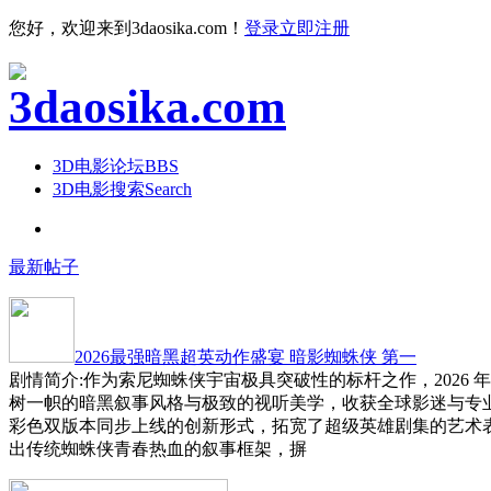
您好，欢迎来到3daosika.com！
登录
立即注册
3D电影论坛
BBS
3D电影搜索
Search
最新帖子
2026最强暗黑超英动作盛宴 暗影蜘蛛侠 第一
剧情简介:作为索尼蜘蛛侠宇宙极具突破性的标杆之作，2026 
树一帜的暗黑叙事风格与极致的视听美学，收获全球影迷与专
彩色双版本同步上线的创新形式，拓宽了超级英雄剧集的艺术
出传统蜘蛛侠青春热血的叙事框架，摒