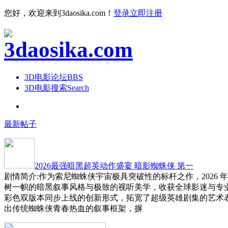
您好，欢迎来到3daosika.com！
登录
立即注册
3D电影论坛
BBS
3D电影搜索
Search
最新帖子
2026最强暗黑超英动作盛宴 暗影蜘蛛侠 第一
剧情简介:作为索尼蜘蛛侠宇宙极具突破性的标杆之作，2026 
树一帜的暗黑叙事风格与极致的视听美学，收获全球影迷与专
彩色双版本同步上线的创新形式，拓宽了超级英雄剧集的艺术
出传统蜘蛛侠青春热血的叙事框架，摒