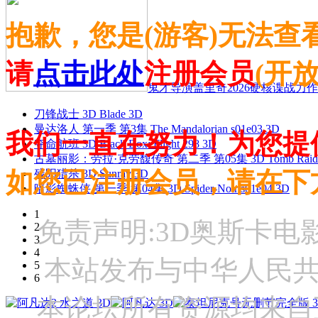
抱歉，您是(游客)无法查
请
点击此处
注册会员
(开
鬼才导演盖里奇2026硬核谍战力作 
刀锋战士 3D Blade 3D
曼达洛人 第一季 第3集 The Mandalorian s01e03 3D
我们一直在努力！为您提
夺命航班 3D Black Box: Flight 298 3D
古墓丽影：劳拉·克劳馥传奇 第二季 第05集 3D Tomb Raider: The
如您已注册会员，请在下
残阳猎杀 3D Sunray 3D
暗影蜘蛛侠 第一季 第04集 3D Spider-Noir s01e04 3D
1
免责声明:3D奥斯卡
2
3
4
本站发布与中华人民
5
6
本论坛所有资源均来自