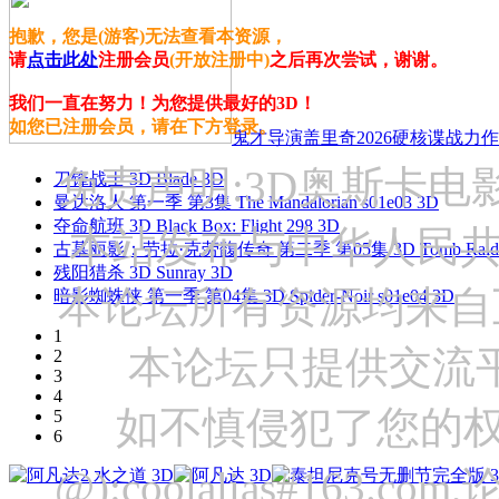
抱歉，您是(游客)无法查看本资源，
请
点击此处
注册会员
(开放注册中)
之后再次尝试，谢谢。
我们一直在努力！为您提供最好的3D！
如您已注册会员，请在下方登录。
鬼才导演盖里奇2026硬核谍战力作 
免责声明:3D奥斯卡
刀锋战士 3D Blade 3D
曼达洛人 第一季 第3集 The Mandalorian s01e03 3D
夺命航班 3D Black Box: Flight 298 3D
本站发布与中华人民
古墓丽影：劳拉·克劳馥传奇 第二季 第05集 3D Tomb Raider: The
残阳猎杀 3D Sunray 3D
本论坛所有资源均来自
暗影蜘蛛侠 第一季 第04集 3D Spider-Noir s01e04 3D
1
本论坛只提供交流
2
3
4
如不慎侵犯了您的权
5
6
@):coolalias#16