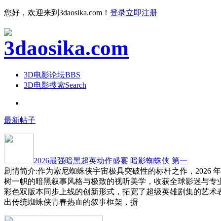
您好，欢迎来到3daosika.com！
登录
立即注册
3D电影论坛
BBS
3D电影搜索
Search
最新帖子
2026最强暗黑超英动作盛宴 暗影蜘蛛侠 第一
剧情简介:作为索尼蜘蛛侠宇宙极具突破性的标杆之作，2026 
树一帜的暗黑叙事风格与极致的视听美学，收获全球影迷与专
彩色双版本同步上线的创新形式，拓宽了超级英雄剧集的艺术
出传统蜘蛛侠青春热血的叙事框架，摒