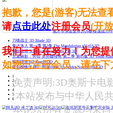
抱歉，您是(游客)无法查
请
点击此处
注册会员
(开
鬼才导演盖里奇2026硬核谍战力作 
刀锋战士 3D Blade 3D
曼达洛人 第一季 第3集 The Mandalorian s01e03 3D
我们一直在努力！为您提
夺命航班 3D Black Box: Flight 298 3D
古墓丽影：劳拉·克劳馥传奇 第二季 第05集 3D Tomb Raider: The
如您已注册会员，请在下
残阳猎杀 3D Sunray 3D
暗影蜘蛛侠 第一季 第04集 3D Spider-Noir s01e04 3D
1
免责声明:3D奥斯卡
2
3
4
本站发布与中华人民
5
6
本论坛所有资源均来自