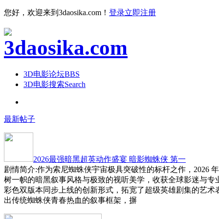
您好，欢迎来到3daosika.com！
登录
立即注册
3D电影论坛
BBS
3D电影搜索
Search
最新帖子
2026最强暗黑超英动作盛宴 暗影蜘蛛侠 第一
剧情简介:作为索尼蜘蛛侠宇宙极具突破性的标杆之作，2026 
树一帜的暗黑叙事风格与极致的视听美学，收获全球影迷与专
彩色双版本同步上线的创新形式，拓宽了超级英雄剧集的艺术
出传统蜘蛛侠青春热血的叙事框架，摒