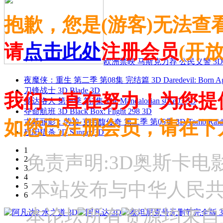
抱歉，您是(游客)无法查
请
点击此处
注册会员
(开
欧洲禁映 马斯克力荐 公民义警 3D
夜魔侠：重生 第二季 第08集 完结篇 3D Daredevil: Born Agai
刀锋战士 3D Blade 3D
我们一直在努力！为您提
曼达洛人 第一季 第3集 The Mandalorian s01e03 3D
夺命航班 3D Black Box: Flight 298 3D
如您已注册会员，请在下
古墓丽影：劳拉·克劳馥传奇 第二季 第05集 3D Tomb Raider: The
残阳猎杀 3D Sunray 3D
1
免责声明:3D奥斯卡
2
3
4
本站发布与中华人民
5
6
本论坛所有资源均来自