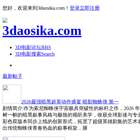
您好，欢迎来到3daosika.com！
登录
立即注册
3D电影论坛
BBS
3D电影搜索
Search
最新帖子
2026最强暗黑超英动作盛宴 暗影蜘蛛侠 第一
剧情简介:作为索尼蜘蛛侠宇宙极具突破性的标杆之作，2026 
树一帜的暗黑叙事风格与极致的视听美学，收获全球影迷与专
彩色双版本同步上线的创新形式，拓宽了超级英雄剧集的艺术
出传统蜘蛛侠青春热血的叙事框架，摒