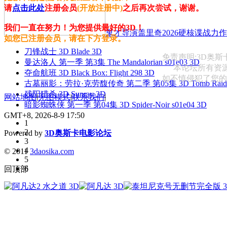
请
点击此处
注册会员
(开放注册中)
之后再次尝试，谢谢。
我们一直在努力！为您提供最好的3D！
鬼才导演盖里奇2026硬核谍战力作 
如您已注册会员，请在下方登录。
刀锋战士 3D Blade 3D
免责声明:3D奥
曼达洛人 第一季 第3集 The Mandalorian s01e03 3D
本论坛所有资
夺命航班 3D Black Box: Flight 298 3D
如不慎侵犯了您的权益
古墓丽影：劳拉·克劳馥传奇 第二季 第05集 3D Tomb Raider: The
残阳猎杀 3D Sunray 3D
网站地图
|
无图模式
|
联系我们
|
暗影蜘蛛侠 第一季 第04集 3D Spider-Noir s01e04 3D
GMT+8, 2026-8-9 17:50
1
2
Powered by
3D奥斯卡电影论坛
3
4
© 2011
3daosika.com
5
6
回顶部