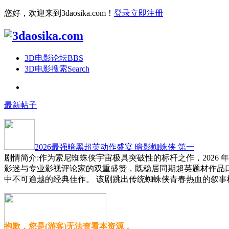
您好，欢迎来到3daosika.com！
登录
立即注册
3D电影论坛
BBS
3D电影搜索
Search
最新帖子
2026最强暗黑超英动作盛宴 暗影蜘蛛侠 第一
剧情简介:作为索尼蜘蛛侠宇宙极具突破性的标杆之作，2026
影迷与专业影视评论家的双重盛赞，既稳居同期超英题材作品
中不可逾越的经典佳作。 该剧跳出传统蜘蛛侠青春热血的叙事
抱歉，您是(游客)无法查看本资源，