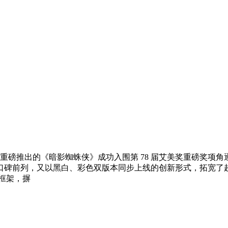
 年重磅推出的《暗影蜘蛛侠》成功入围第 78 届艾美奖重磅奖
口碑前列，又以黑白、彩色双版本同步上线的创新形式，拓宽了
框架，摒