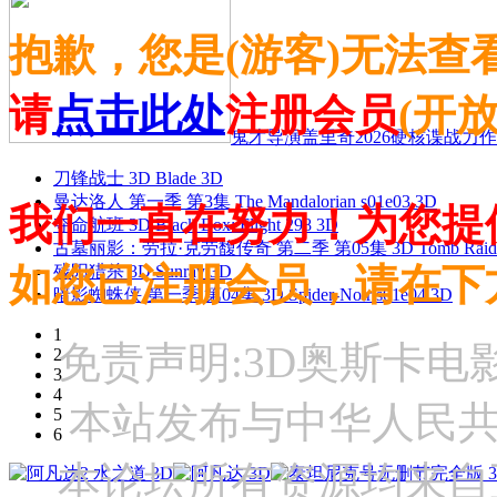
抱歉，您是(游客)无法查
请
点击此处
注册会员
(开
鬼才导演盖里奇2026硬核谍战力作 
刀锋战士 3D Blade 3D
曼达洛人 第一季 第3集 The Mandalorian s01e03 3D
我们一直在努力！为您提
夺命航班 3D Black Box: Flight 298 3D
古墓丽影：劳拉·克劳馥传奇 第二季 第05集 3D Tomb Raider: The
如您已注册会员，请在下
残阳猎杀 3D Sunray 3D
暗影蜘蛛侠 第一季 第04集 3D Spider-Noir s01e04 3D
1
免责声明:3D奥斯卡
2
3
4
本站发布与中华人民
5
6
本论坛所有资源均来自