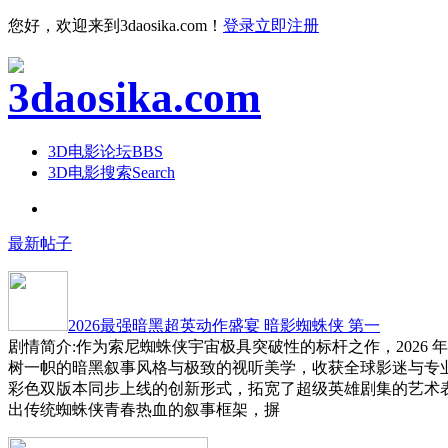
您好，欢迎来到3daosika.com！
登录
立即注册
3D电影论坛
BBS
3D电影搜索
Search
最新帖子
2026最强暗黑超英动作盛宴 暗影蜘蛛侠 第一
剧情简介:作为索尼蜘蛛侠宇宙极具突破性的标杆之作，2026 
树一帜的暗黑叙事风格与极致的视听美学，收获全球影迷与专
彩色双版本同步上线的创新形式，拓宽了超级英雄剧集的艺术
出传统蜘蛛侠青春热血的叙事框架，摒