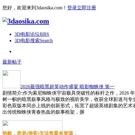
您好，欢迎来到3daosika.com！
登录
立即注册
3D电影论坛
BBS
3D电影搜索
Search
最新帖子
2026最强暗黑超英动作盛宴 暗影蜘蛛侠 第一
剧情简介:作为索尼蜘蛛侠宇宙极具突破性的标杆之作，2026 
树一帜的暗黑叙事风格与极致的视听美学，收获全球影迷与专
彩色双版本同步上线的创新形式，拓宽了超级英雄剧集的艺术
出传统蜘蛛侠青春热血的叙事框架，摒
抱歉，您是(游客)无法查看本资源，