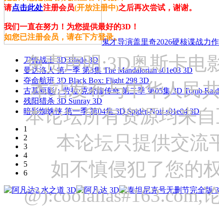
请
点击此处
注册会员
(开放注册中)
之后再次尝试，谢谢。
我们一直在努力！为您提供最好的3D！
如您已注册会员，请在下方登录。
鬼才导演盖里奇2026硬核谍战力作 
免责声明:3D奥斯卡
刀锋战士 3D Blade 3D
曼达洛人 第一季 第3集 The Mandalorian s01e03 3D
夺命航班 3D Black Box: Flight 298 3D
本站发布与中华人民
古墓丽影：劳拉·克劳馥传奇 第二季 第05集 3D Tomb Raider: The
残阳猎杀 3D Sunray 3D
本论坛所有资源均来自
暗影蜘蛛侠 第一季 第04集 3D Spider-Noir s01e04 3D
1
本论坛只提供交流
2
3
4
如不慎侵犯了您的权
5
6
@):coolalias#16