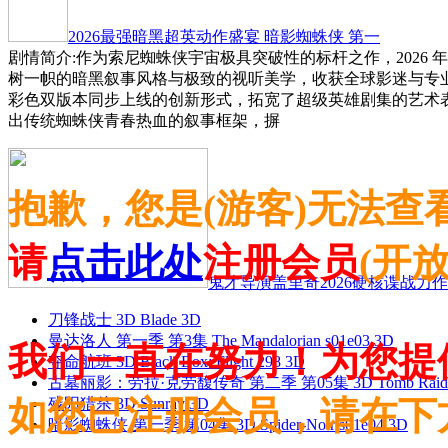
2026最强暗黑超英动作盛宴 暗影蜘蛛侠 第一
剧情简介:作为索尼蜘蛛侠宇宙极具突破性的标杆之作，2026 
树一帜的暗黑叙事风格与极致的视听美学，收获全球影迷与专
彩色双版本同步上线的创新形式，拓宽了超级英雄剧集的艺术
出传统蜘蛛侠青春热血的叙事框架，摒
抱歉，您是(游客)无法查
请
点击此处
注册会员
(开
鬼才导演盖里奇2026硬核谍战力作 
刀锋战士 3D Blade 3D
曼达洛人 第一季 第3集 The Mandalorian s01e03 3D
我们一直在努力！为您提
夺命航班 3D Black Box: Flight 298 3D
古墓丽影：劳拉·克劳馥传奇 第二季 第05集 3D Tomb Raider: The
如您已注册会员，请在下
残阳猎杀 3D Sunray 3D
暗影蜘蛛侠 第一季 第04集 3D Spider-Noir s01e04 3D