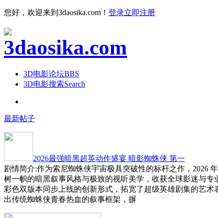
您好，欢迎来到3daosika.com！
登录
立即注册
3D电影论坛
BBS
3D电影搜索
Search
最新帖子
2026最强暗黑超英动作盛宴 暗影蜘蛛侠 第一
剧情简介:作为索尼蜘蛛侠宇宙极具突破性的标杆之作，2026 
树一帜的暗黑叙事风格与极致的视听美学，收获全球影迷与专
彩色双版本同步上线的创新形式，拓宽了超级英雄剧集的艺术
出传统蜘蛛侠青春热血的叙事框架，摒