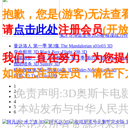
抱歉，您是(游客)无法查
请
点击此处
注册会员
(开
鬼才导演盖里奇2026硬核谍战力作 
曼达洛人 第一季 第3集 The Mandalorian s01e03 3D
夺命航班 3D Black Box: Flight 298 3D
我们一直在努力！为您提
古墓丽影：劳拉·克劳馥传奇 第二季 第05集 3D Tomb Raider: The
残阳猎杀 3D Sunray 3D
如您已注册会员，请在下
暗影蜘蛛侠 第一季 第04集 3D Spider-Noir s01e04 3D
同盟 3D The Union 3D
1
免责声明:3D奥斯卡
2
3
4
本站发布与中华人民
5
6
本论坛所有资源均来自