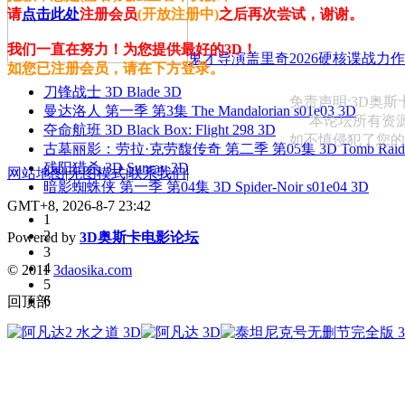
请
点击此处
注册会员
(开放注册中)
之后再次尝试，谢谢。
我们一直在努力！为您提供最好的3D！
鬼才导演盖里奇2026硬核谍战力作 
如您已注册会员，请在下方登录。
刀锋战士 3D Blade 3D
免责声明:3D奥
曼达洛人 第一季 第3集 The Mandalorian s01e03 3D
本论坛所有资
夺命航班 3D Black Box: Flight 298 3D
如不慎侵犯了您的权益
古墓丽影：劳拉·克劳馥传奇 第二季 第05集 3D Tomb Raider: The
残阳猎杀 3D Sunray 3D
网站地图
|
无图模式
|
联系我们
|
暗影蜘蛛侠 第一季 第04集 3D Spider-Noir s01e04 3D
GMT+8, 2026-8-7 23:42
1
2
Powered by
3D奥斯卡电影论坛
3
4
© 2011
3daosika.com
5
6
回顶部