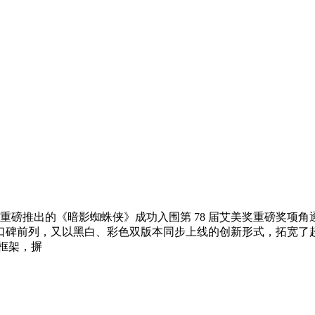
 年重磅推出的《暗影蜘蛛侠》成功入围第 78 届艾美奖重磅奖
口碑前列，又以黑白、彩色双版本同步上线的创新形式，拓宽了
框架，摒