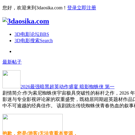
您好，欢迎来到3daosika.com！
登录
立即注册
3D电影论坛
BBS
3D电影搜索
Search
最新帖子
2026最强暗黑超英动作盛宴 暗影蜘蛛侠 第一
剧情简介:作为索尼蜘蛛侠宇宙极具突破性的标杆之作，2026
影迷与专业影视评论家的双重盛赞，既稳居同期超英题材作品
中不可逾越的经典佳作。 该剧跳出传统蜘蛛侠青春热血的叙事
抱歉，您是(游客)无法查看本资源，