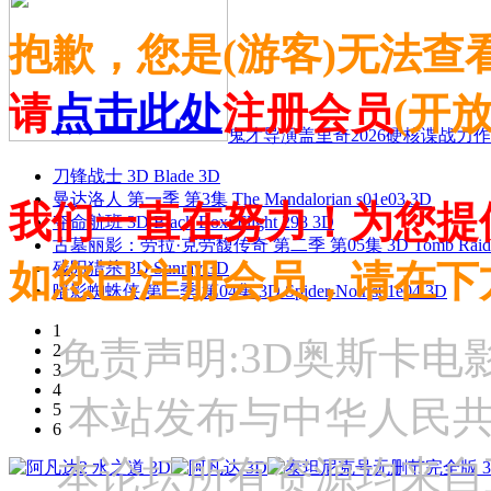
抱歉，您是(游客)无法查
请
点击此处
注册会员
(开
鬼才导演盖里奇2026硬核谍战力作 
刀锋战士 3D Blade 3D
曼达洛人 第一季 第3集 The Mandalorian s01e03 3D
我们一直在努力！为您提
夺命航班 3D Black Box: Flight 298 3D
古墓丽影：劳拉·克劳馥传奇 第二季 第05集 3D Tomb Raider: The
如您已注册会员，请在下
残阳猎杀 3D Sunray 3D
暗影蜘蛛侠 第一季 第04集 3D Spider-Noir s01e04 3D
1
免责声明:3D奥斯卡
2
3
4
本站发布与中华人民
5
6
本论坛所有资源均来自