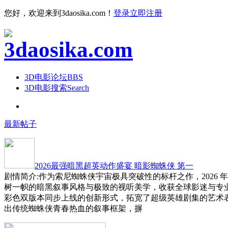
您好，欢迎来到3daosika.com！
登录
立即注册
3D电影论坛
BBS
3D电影搜索
Search
最新帖子
2026最强暗黑超英动作盛宴 暗影蜘蛛侠 第一
剧情简介:作为索尼蜘蛛侠宇宙极具突破性的标杆之作，2026 
树一帜的暗黑叙事风格与极致的视听美学，收获全球影迷与专
彩色双版本同步上线的创新形式，拓宽了超级英雄剧集的艺术
出传统蜘蛛侠青春热血的叙事框架，摒