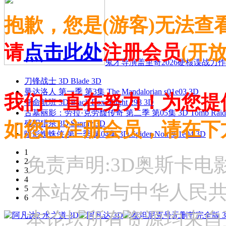
抱歉，您是(游客)无法查
请
点击此处
注册会员
(开
鬼才导演盖里奇2026硬核谍战力作 
刀锋战士 3D Blade 3D
曼达洛人 第一季 第3集 The Mandalorian s01e03 3D
我们一直在努力！为您提
夺命航班 3D Black Box: Flight 298 3D
古墓丽影：劳拉·克劳馥传奇 第二季 第05集 3D Tomb Raider: The
如您已注册会员，请在下
残阳猎杀 3D Sunray 3D
暗影蜘蛛侠 第一季 第04集 3D Spider-Noir s01e04 3D
1
免责声明:3D奥斯卡
2
3
4
本站发布与中华人民
5
6
本论坛所有资源均来自