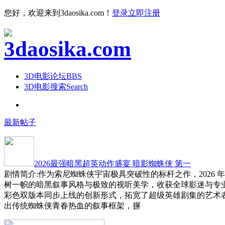
您好，欢迎来到3daosika.com！
登录
立即注册
3D电影论坛
BBS
3D电影搜索
Search
最新帖子
2026最强暗黑超英动作盛宴 暗影蜘蛛侠 第一
剧情简介:作为索尼蜘蛛侠宇宙极具突破性的标杆之作，2026 
树一帜的暗黑叙事风格与极致的视听美学，收获全球影迷与专
彩色双版本同步上线的创新形式，拓宽了超级英雄剧集的艺术
出传统蜘蛛侠青春热血的叙事框架，摒