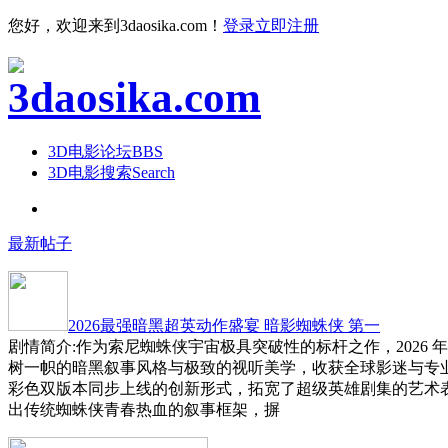
您好，欢迎来到3daosika.com！
登录
立即注册
3D电影论坛
BBS
3D电影搜索
Search
最新帖子
2026最强暗黑超英动作盛宴 暗影蜘蛛侠 第一
剧情简介:作为索尼蜘蛛侠宇宙极具突破性的标杆之作，2026 
树一帜的暗黑叙事风格与极致的视听美学，收获全球影迷与专
彩色双版本同步上线的创新形式，拓宽了超级英雄剧集的艺术
出传统蜘蛛侠青春热血的叙事框架，摒