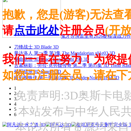
抱歉，您是(游客)无法查
请
点击此处
注册会员
(开
鬼才导演盖里奇2026硬核谍战力作 
刀锋战士 3D Blade 3D
曼达洛人 第一季 第3集 The Mandalorian s01e03 3D
我们一直在努力！为您提
夺命航班 3D Black Box: Flight 298 3D
古墓丽影：劳拉·克劳馥传奇 第二季 第05集 3D Tomb Raider: The
如您已注册会员，请在下
残阳猎杀 3D Sunray 3D
暗影蜘蛛侠 第一季 第04集 3D Spider-Noir s01e04 3D
1
免责声明:3D奥斯卡
2
3
4
本站发布与中华人民
5
6
本论坛所有资源均来自